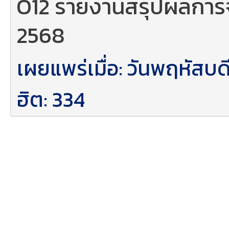
O12 รายงานสรุปผลการจั
2568
เผยแพร่เมื่อ: วันพฤหัส
ฮิต: 334