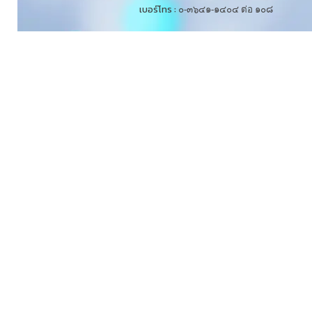
เบอร์โทร :
๐-๓๖๔๑-๑๔๐๔ ต่อ ๑๐๘