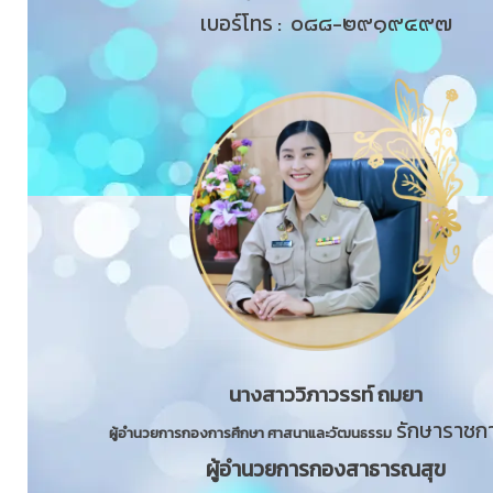
เบอร์โทร : ๐๘๘-๒๙๑๙๔๙๗
นางสาววิภาวรรท์ ถมยา
รักษาราชก
ผู้อำนวยการกองการศึกษา ศาสนาและวัฒนธรรม
ผู้อำนวยการกองสาธารณสุข