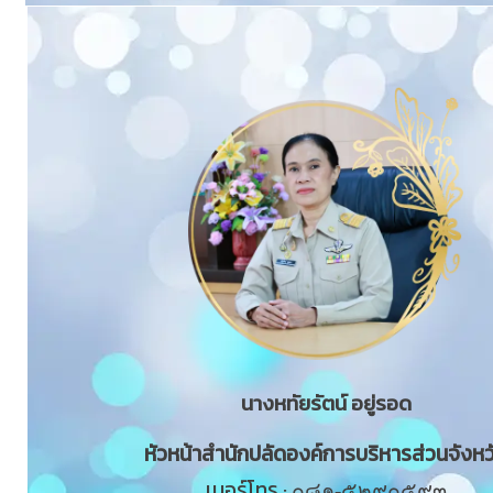
นางหทัยรัตน์ อยู่รอด
หัวหน้าสำนักปลัดองค์การบริหารส่วนจังหว
เบอร์โทร :
๐๘๑-๕๒๙๐๕๙๓