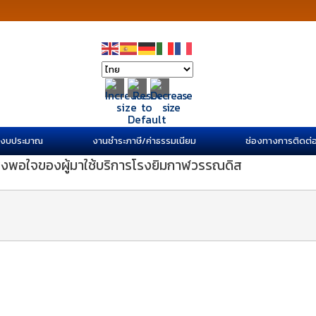
/งบประมาณ
งานชำระภาษี/ค่าธรรมเนียม
ช่องทางการติดต่
พอใจของผู้มาใช้บริการโรงยิมกาฬวรรณดิส