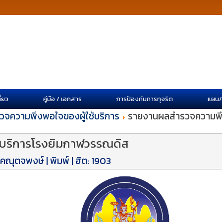
ี่ยว
คู่มือ / เอกสาร
การป้องกันการทุจริต
แผน
วจความพึงพอใจของผู้ใช้บริการ
รายงานผลสำรวจความพึง
บริการโรงยิมกาฬวรรณดิส
 คณุตจพงษ์
|
พิมพ์
| ฮิต: 1903